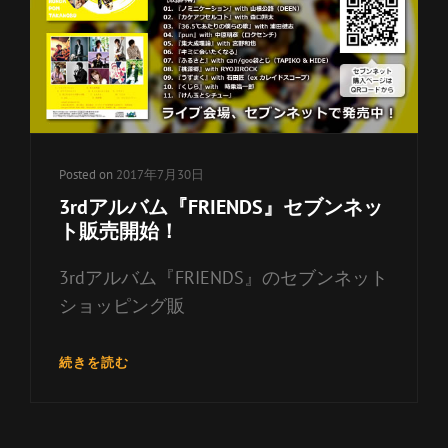
リ
ー
リ
ン
ク
Posted on
2017年7月30日
3rdアルバム『FRIENDS』セブンネッ
ト販売開始！
3rdアルバム『FRIENDS』のセブンネット
ショッピング販
3RD
続きを読む
ア
ル
バ