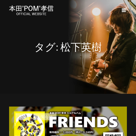
タグ:
松下英樹
カ
TOP
、
お知らせ
テ
ゴ