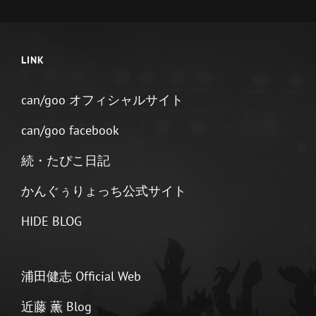
ム
『FRIENDS』
セ
ブ
LINK
ン
ネ
ッ
can/goo オフィシャルサイト
ト
販
can/goo facebook
売
開
続・たぴこ日記
始！
かんぐぅりょっち公式サイト
HIDE BLOG
浦田健志 Official Web
近藤 薫 Blog