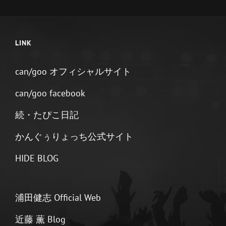
ム
『FRIENDS』
セ
ブ
LINK
ン
ネ
ッ
can/goo オフィシャルサイト
ト
販
can/goo facebook
売
開
続・たぴこ日記
始！
かんぐぅりょっち公式サイト
HIDE BLOG
浦田健志 Official Web
近藤 薫 Blog