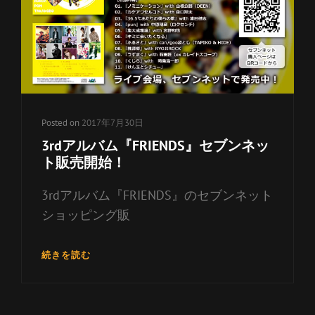
リ
ー
リ
ン
ク
Posted on
2017年7月30日
3rdアルバム『FRIENDS』セブンネッ
ト販売開始！
3rdアルバム『FRIENDS』のセブンネット
ショッピング販
3RD
続きを読む
ア
ル
バ