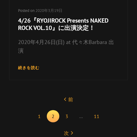
Posted on
2020年3月19日
4/26『RYOJIROCK Presents NAKED
ROCK VOL.10』に出演決定！
2020年4月26日(日) at 代々木Barbara 出
演
4/26『RYOJIROCK
続きを読む
PRESENTS
NAKED
ROCK
<span
VOL.10』
前
class="nav-
に
出
subtitle
演
1
2
3
…
11
screen-
決
reader-
定！
次