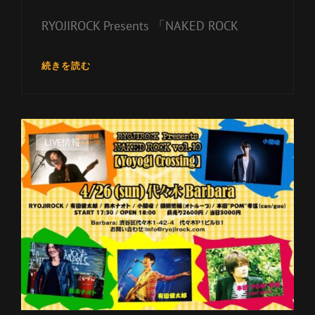
RYOJIROCK Presents 「NAKED ROCK
10/24
続きを読む
RYOJIROCK
PRESENTS「NAKED
ROCK
VOL.10
カ
LIVE情報
」
テ
ゴ
リ
ー
リ
ン
ク