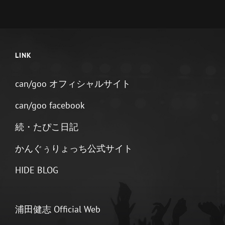
text">
固
定
ペ
ー
LINK
ジ
</span>
can/goo オフィシャルサイト
can/goo facebook
続・たぴこ日記
かんぐぅりょっち公式サイト
HIDE BLOG
浦田健志 Official Web