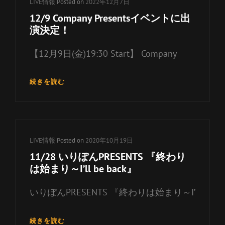
カ
LIVE情報
Posted on
2022年12月7日
ス
テ
12/9 Company Presentsイベントに出
デ
ゴ
演決定！
ー
リ
ラ
【12月9日(金)19:30 Start】 Company
イ
ー
ブ
リ
に
ン
12/9
続きを読む
ゲ
COMPANY
ク
ス
PRESENTS
ト
イ
出
ベ
演
ン
カ
LIVE情報
Posted on
2020年10月19日
決
ト
定！
テ
11/28 いりぽんPRESENTS 『終わり
に
ゴ
は始まり～I’ll be back』
出
リ
演
いりぽんPRESENTS 『終わりは始まり～I’
決
ー
定！
リ
ン
11/28
続きを読む