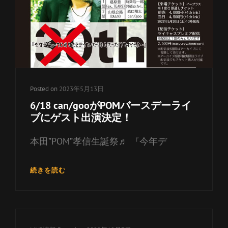
リ
ー
リ
ン
ク
Posted on
2023年5月13日
6/18 can/gooがPOMバースデーライ
ブにゲスト出演決定！
本田”POM”孝信生誕祭♬ 『今年デ
6/18
続きを読む
CAN/GOO
が
POM
バ
ー