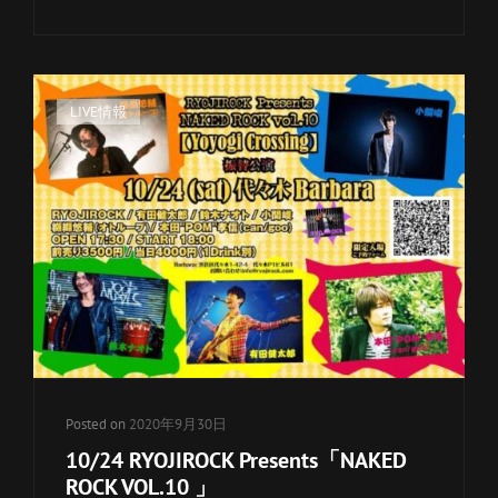
い
ク
り
ぽ
ん
カ
LIVE情報
PRESENTS
『終
テ
わ
ゴ
り
リ
は
ー
始
リ
ま
り
ン
～
ク
I’LL
BE
BACK』
Posted on
2020年9月30日
10/24 RYOJIROCK Presents「NAKED
ROCK VOL.10 」